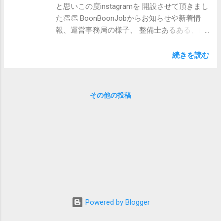
と思いこの度instagramを 開設させて頂きまし
た👏👏 BoonBoonJobからお知らせや新着情
報、運営事務局の様子、 整備士あるある、自
動車業界あるあるなどを更新していきたいと
思っております。 目標フォロワー1000人です
続きを読む
💨 ぜひともフォロー＆💗お待ちしておりま
す。 ◆instagramアカウントはこちらから◆
◆または こちらをクリック してフォローお願
その他の投稿
いします◆ 楽しいを仕事に ～クルマ・バイ
ク好きが集まる転職支援サイト～
BoonBoonJobトップページはこちら
BoonBoonJobのTwitterはこちら
BoonBoonJobの公式LINEはこちら
Powered by Blogger