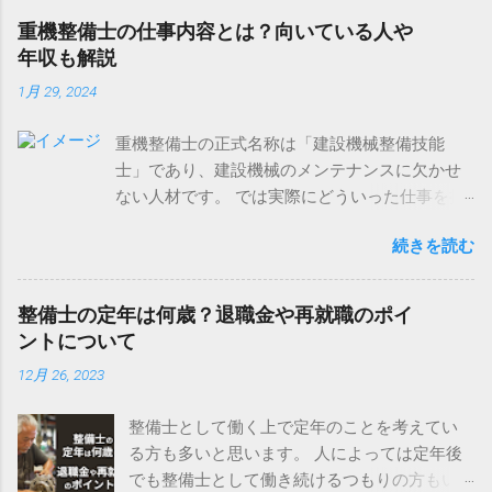
重機整備士の仕事内容とは？向いている人や
年収も解説
1月 29, 2024
重機整備士の正式名称は「建設機械整備技能
士」であり、建設機械のメンテナンスに欠かせ
ない人材です。 では実際にどういった仕事を担
当することになるのでしょうか。 今回はそんな
続きを読む
重機整備士の詳しい仕事内容や重機整備士にな
る方法などを解説していきます。 重機整備士の
仕事内容 重機整備士の資格の正式名称は「建設
整備士の定年は何歳？退職金や再就職のポイ
機械整備技能士」であり、主に建設現場で使用
ントについて
されているショベルカーやユンボなどの機械の
12月 26, 2023
整備を行います。 建設機械のカスタマイズやメ
ンテナンス講習などを重機整備士が担当するこ
整備士として働く上で定年のことを考えてい
ともあります。 その他、重機整備士には労働安
る方も多いと思います。 人によっては定年後
全衛生法によって「定期自主検査」をしなけれ
でも整備士として働き続けるつもりの方もい
ばならないと定められているため、建設機械が